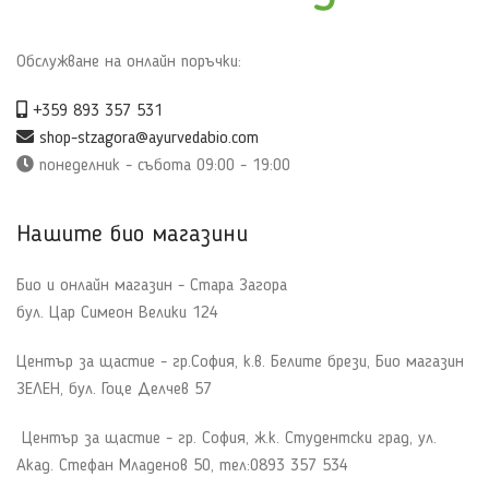
Обслужване на онлайн поръчки:
+359 893 357 531
shop-stzagora@ayurvedabio.com
понеделник - събота 09:00 - 19:00
Нашите био магазини
Био и онлайн магазин - Стара Загора
бул. Цар Симеон Велики 124
Център за щастие - гр.София, к.в. Белите брези, Био магазин
ЗЕЛЕН, бул. Гоце Делчев 57
Център за щастие - гр. София, ж.к. Студентски град, ул.
Акад. Стефан Младенов 50, тел:0893 357 534