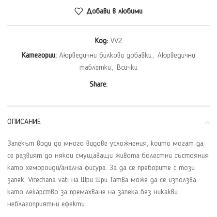
Добави в любими
Код:
VV2
Категории:
Аюрведични билкови добавки
,
Аюрведични
таблетки
,
Всички
Share:
ОПИСАНИЕ
Запекът води до много видове усложнения, които могат да
се развият до някои смущаващи живота болестни състояния
като хемороиди/анална фисура. За да се преборите с този
запек, Virechana vati на Шри Шри Татва може да се използва
като лекарство за премахване на запека без никакви
неблагоприятни ефекти.