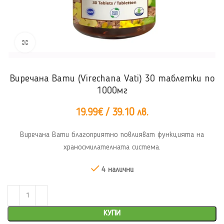
Click to enlarge
Виречана Вати (Virechana Vati) 30 таблетки по
1000мг
19.99
€
/ 39.10 лв.
Виречана Вати благоприятно повлияват функцията на
храносмилателната система.
4 налични
КУПИ