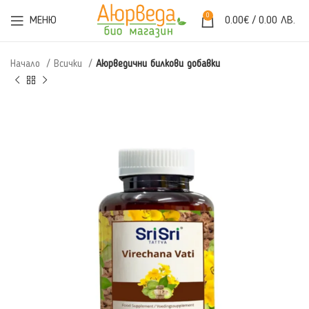
0
МЕНЮ
0.00
€
/ 0.00 ЛВ.
Начало
Всички
Аюрведични билкови добавки