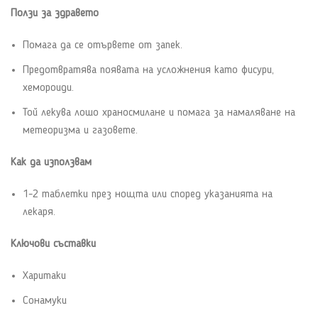
Ползи за здравето
Помага да се отървете от запек.
Предотвратява появата на усложнения като фисури,
хемороиди.
Той лекува лошо храносмилане и помага за намаляване на
метеоризма и газовете.
Как да използвам
1-2 таблетки през нощта или според указанията на
лекаря.
Ключови съставки
Харитаки
Сонамуки