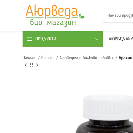
АЮРВЕДА
К
ПРОДУКТИ
Начало
Всички
Аюрведични билкови добавки
Брахми 