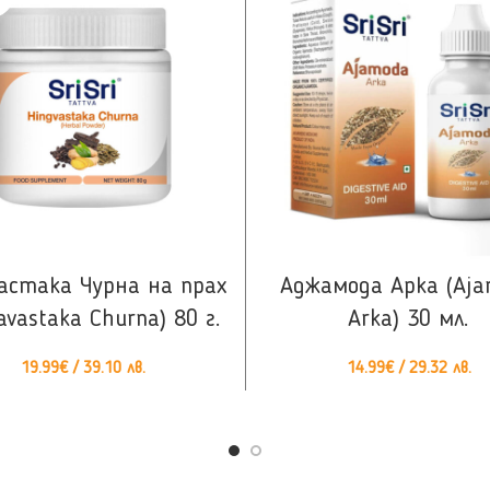
ВИЖ ОЩЕ
КУПИ
астака Чурна на прах
Аджамода Арка (Аj
avastaka Churna) 80 г.
Arka) 30 мл.
19.99
€
/ 39.10 лв.
14.99
€
/ 29.32 лв.