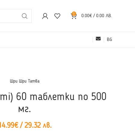
0
0.00
€
/ 0.00 ЛВ.
BG
Шри Шри Татва
hmi) 60 таблетки по 500
мг.
14.99
€
/ 29.32 лв.