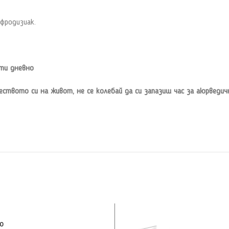
фродизиак.
ъти дневно
ството си на живот, не се колебай да си запазиш час за аюрведи
О