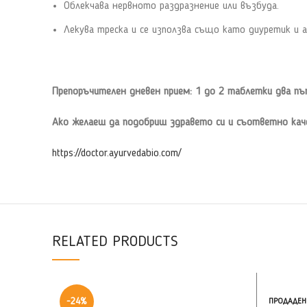
Облекчава нервното раздразнение или възбуда.
Лекува треска и се използва също като диуретик и а
Препоръчителен дневен прием: 1 до 2 таблетки два п
Ако желаеш да подобриш здравето си и съответно каче
https://doctor.ayurvedabio.com/
RELATED PRODUCTS
-24%
ПРОДАДЕН