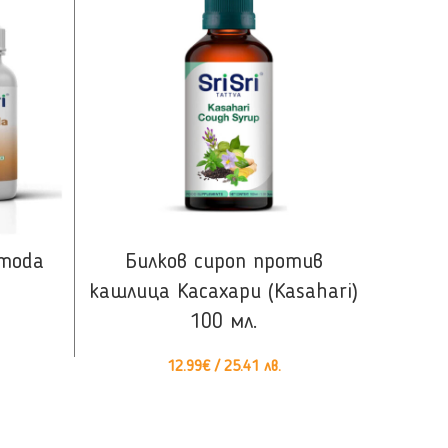
КУПИ
аmoda
Билков сироп против
Лив-Он
кашлица Касахари (Kasahari)
100 мл.
12.99
€
/ 25.41 лв.