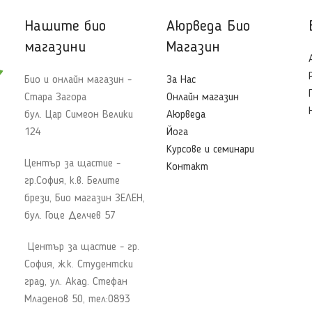
Нашите био
Аюрведа Био
магазини
Магазин
Био и онлайн магазин -
За Нас
Стара Загора
Онлайн магазин
бул. Цар Симеон Велики
Аюрведа
124
Йога
Курсове и семинари
Център за щастие -
Контакт
гр.София, к.в. Белите
брези, Био магазин ЗЕЛЕН,
бул. Гоце Делчев 57
Център за щастие - гр.
София, ж.к. Студентски
град, ул. Акад. Стефан
Младенов 50, тел:0893