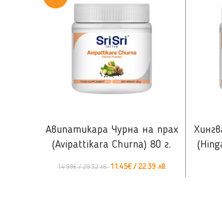
КУПИ
Авипатикара Чурна на прах
Хингв
(Avipattikara Churna) 80 г.
(Hing
11.45
€
/ 22.39 лв.
14.99
€
/ 29.32 лв.