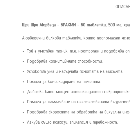
ОПИСА
Шри Шри Аюрведа – БРАХМИ –
60 таблетки, 500 мг, хр
Аюрведични билкови таблетки, които подпомагат ясно
Той е умствен тоник, т.е. ноотропен и подобрява о
Подобрява когнитивните способности.
Успокоява ума и насърчава яснотата на мисълта.
Помага за консолидиране на паметта.
Действа като мощен антиоксидантен невропротек
Помага за намаляване на неестествената възрастов
Подобрява скоростта на обработка на визуална инф
Лекува също психози, епилепсия и тревожност.