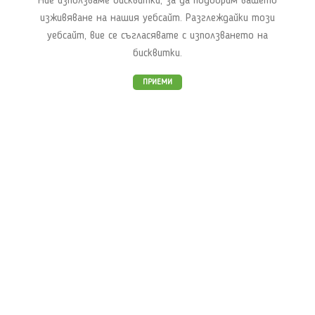
Ние използваме бисквитки, за да подобрим вашето
Онлайн магазин
изживяване на нашия уебсайт. Разглеждайки този
Аюрведа
уебсайт, вие се съгласявате с използването на
Йога
бисквитки.
Курсове и семинари
Контакт
ПРИЕМИ
Био Аюрведична паста Суданта 100 г. SriSri Tattva Sudanta
Блог
Aюрведа
Рецепти
Полезно
Новини
Важно
Условия за доставка
Рекламации