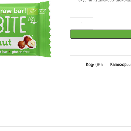
вкус на лешниково-шоколад
Код:
QB6
Категории