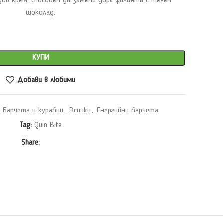
ов крем, способен да замени дори филията с течен
шоколад.
КУПИ
Добави в любими
:
Барчета и курабии
,
Всички
,
Енергийни барчета
Tag:
Quin Bite
Share: