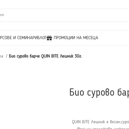
УРСОВЕ И СЕМИНАРИ
БЛОГ
ПРОМОЦИИ НА МЕСЕЦА
ета
Био сурово барче QUIN BITE Лешник 30г.
Био сурово ба
QUIN BITE Лешник е веган,су