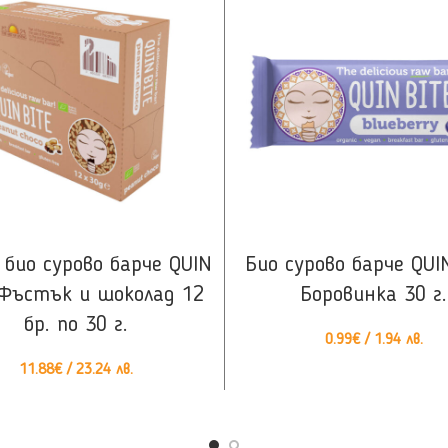
КУПИ
КУПИ
био сурово барче QUIN
Био сурово барче QUI
 Фъстък и шоколад 12
Боровинка 30 г.
бр. по 30 г.
0.99
€
/ 1.94 лв.
11.88
€
/ 23.24 лв.