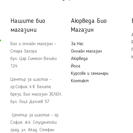
Нашите био
Аюрведа Био
магазини
Магазин
Био и онлайн магазин -
За Нас
Стара Загора
Онлайн магазин
бул. Цар Симеон Велики
Аюрведа
124
Йога
Курсове и семинари
Център за щастие -
Контакт
гр.София, к.в. Белите
брези, Био магазин ЗЕЛЕН,
бул. Гоце Делчев 57
Център за щастие - гр.
София, ж.к. Студентски
град, ул. Акад. Стефан