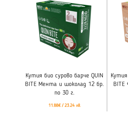
КУПИ
Кутия био сурово барче QUIN
Кутия 
BITE Мента и шоколад 12 бр.
BITE
по 30 г.
11.88
€
/ 23.24 лв.