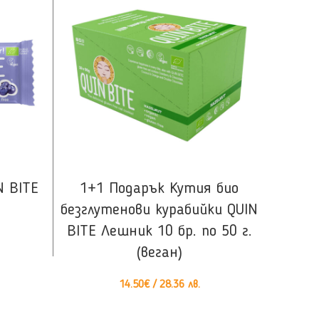
КУПИ
N BITE
1+1 Подарък Кутия био
Кутия 
безглутенови курабийки QUIN
BITE 
BITE Лешник 10 бр. по 50 г.
(веган)
14.50
€
/ 28.36 лв.