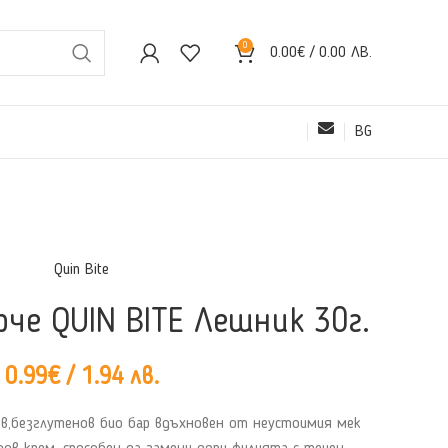
0
0.00
€
/ 0.00 ЛВ.
BG
Quin Bite
рче QUIN BITE Лешник 30г.
0.99
€
/ 1.94 лв.
ров,безглутенов био бар вдъхновен от неустоимия мек