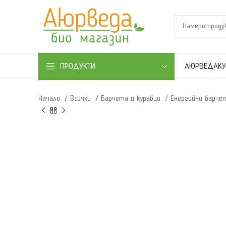
АЮРВЕДА
К
ПРОДУКТИ
Начало
Всички
Барчета и курабии
Енергийни барч