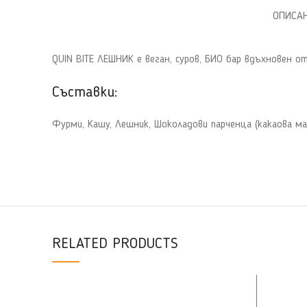
ОПИСА
QUIN BITE ЛЕШНИК е веган, суров, БИО бар вдъхновен о
Съставки:
Фурми, Кашу, Лешник, Шоколадови парченца (какаова маса
RELATED PRODUCTS