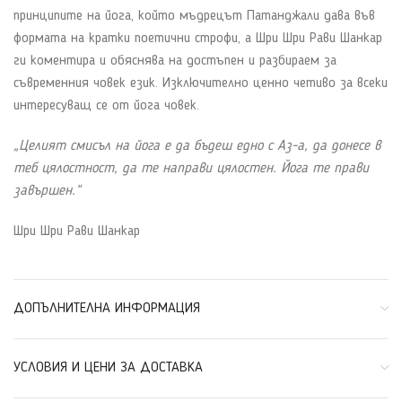
принципите на йога, който мъдрецът Патанджали дава във
формата на кратки поетични строфи, а Шри Шри Рави Шанкар
ги коментира и обяснява на достъпен и разбираем за
съвременния човек език. Изключително ценно четиво за всеки
интересуващ се от йога човек.
„Целият смисъл на йога е да бъдеш едно с Аз-а, да донесе в
теб цялостност, да те направи цялостен. Йога те прави
завършен.“
Шри Шри Рави Шанкар
ДОПЪЛНИТЕЛНА ИНФОРМАЦИЯ
УСЛОВИЯ И ЦЕНИ ЗА ДОСТАВКА