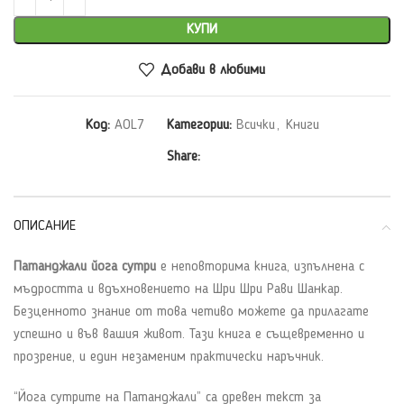
КУПИ
Добави в любими
Код:
AOL7
Категории:
Всички
,
Книги
Share:
ОПИСАНИЕ
Патанджали йога сутри
e неповторима книга, изпълнена с
мъдростта и вдъхновението на Шри Шри Рави Шанкар.
Безценното знание от това четиво можете да прилагате
успешно и във вашия живот. Тази книга е същевременно и
прозрение, и един незаменим практически наръчник.
“Йога сутрите на Патанджали” са древен текст за