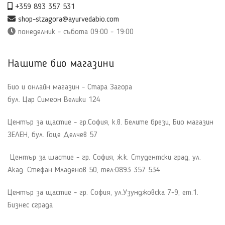
+359 893 357 531
shop-stzagora@ayurvedabio.com
понеделник - събота 09:00 - 19:00
Нашите био магазини
Био и онлайн магазин - Стара Загора
бул. Цар Симеон Велики 124
Център за щастие - гр.София, к.в. Белите брези, Био магазин
ЗЕЛЕН, бул. Гоце Делчев 57
Център за щастие - гр. София, ж.к. Студентски град, ул.
Акад. Стефан Младенов 50, тел:0893 357 534
Център за щастие - гр. София, ул.Узунджовска 7-9, ет.1.
Бизнес сграда