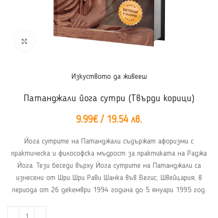
Click to enlarge
Изкуството да живееш
Патанджали йога сутри (Твърди корици)
9.99
€
/ 19.54 лв.
Йога сутрите на Патанджали съдържат афоризми с
практическа и философска мъдрост за практиката на Раджа
Йога. Тези беседи върху Йога сутрите на Патанджали са
изнесени от Шри Шри Рави Шанка във Вегис, Швейцария, в
периода от 26 декември 1994 година до 5 януари 1995 год.