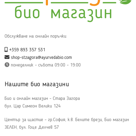
Обслужване на онлайн поръчки:
+359 893 357 531
shop-stzagora@ayurvedabio.com
понеделник - събота 09:00 - 19:00
Нашите био магазини
Био и онлайн магазин - Стара Загора
бул. Цар Симеон Велики 124
Център за щастие - гр.София, к.в. Белите брези, Био магазин
ЗЕЛЕН, бул. Гоце Делчев 57