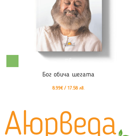
Бог обича шегата
8.99
€
/ 17.58 лв.