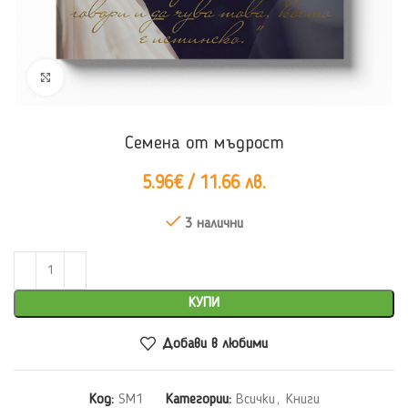
Click to enlarge
Семена от мъдрост
5.96
€
/ 11.66 лв.
3 налични
КУПИ
Добави в любими
Код:
SM1
Категории:
Всички
,
Книги