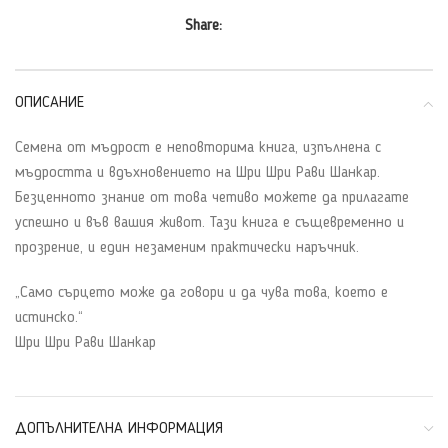
Share:
ОПИСАНИЕ
Семена от мъдрост e неповторима книга, изпълнена с
мъдростта и вдъхновението на Шри Шри Рави Шанкар.
Безценното знание от това четиво можете да прилагате
успешно и във вашия живот. Тази книга е същевременно и
прозрение, и един незаменим практически наръчник.
„Само сърцето може да говори и да чува това, което е
истинско.“
Шри Шри Рави Шанкар
ДОПЪЛНИТЕЛНА ИНФОРМАЦИЯ