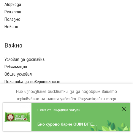
Aюрведа
Рецепти
Полезно
Новини
Важно
Условия за доставка
Рекламации
Общи условия
Политика за поверителност
Бисквитки
Ние използваме бисквитки, за да подобрим вашето
изживяване на нашия уебсайт. Разглеждайки този
уебсайт, вие се съгласявате с използването на
Соня от Твърдица закупи
Ayurvedabio
2021 | Made with
❤
by
TOni
бисквитки.
Био сурово барче QUIN BITE Лешник 30г.
ПРИЕМИ