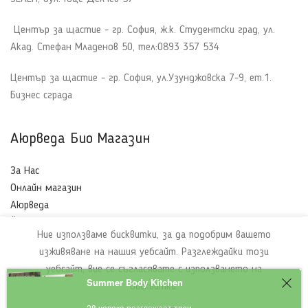
Център за щастие - гр. София, ж.к. Студентски град, ул.
Акад. Стефан Младенов 50, тел:0893 357 534
Център за щастие - гр. София, ул.Узунджовска 7-9, ет.1.
Бизнес сграда
Аюрведа Био Магазин
За Нас
Онлайн магазин
Аюрведа
Йога
Ние използваме бисквитки, за да подобрим вашето
Курсове и семинари
изживяване на нашия уебсайт. Разглеждайки този
Контакт
уебсайт, вие се съгласявате с използването на
Summer Body Kitchen
бисквитки.
Блог
28 човека разглеждат този