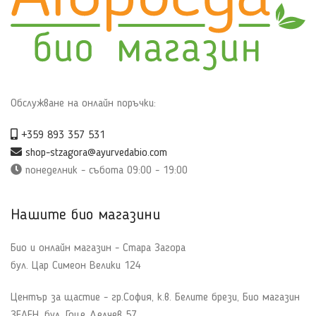
Обслужване на онлайн поръчки:
+359 893 357 531
shop-stzagora@ayurvedabio.com
понеделник - събота 09:00 - 19:00
Нашите био магазини
Био и онлайн магазин - Стара Загора
бул. Цар Симеон Велики 124
Център за щастие - гр.София, к.в. Белите брези, Био магазин
ЗЕЛЕН, бул. Гоце Делчев 57