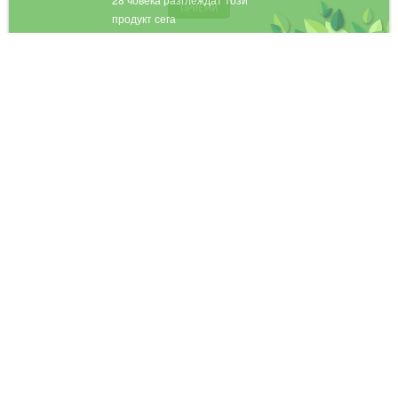
продукт сега
ПРИЕМИ
Aюрведа
Рецепти
Полезно
Новини
Важно
Условия за доставка
Рекламации
Общи условия
Политика за поверителност
Бисквитки
Ayurvedabio
2021 | Made with
❤
by
TOni